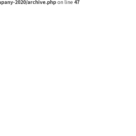
mpany-2020/archive.php
on line
47